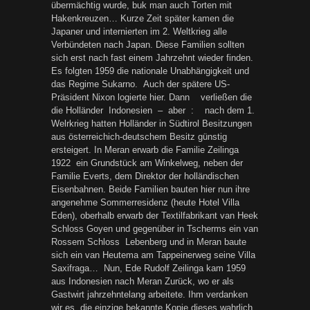
übermächtig wurde, buk man auch Torten mit
Hakenkreuzen… Kurze Zeit später kamen die
Japaner und internierten im 2. Weltkrieg alle
Verbündeten nach Japan. Diese Familien sollten
sich erst nach fast einem Jahrzehnt wieder finden.
Es folgten 1959 die nationale Unabhängigkeit und
das Regime Sukarno. Auch der spätere US-
Präsident Nixon logierte hier. Dann verließen die
die Holländer Indonesien – aber : nach dem 1.
Welrkrieg hatten Holländer in Südtirol Besitzungen
aus österreichich-deutschem Besitz günstig
ersteigert. In Meran erwarb die Familie Zeilinga
1922 ein Grundstück am Winkelweg, neben der
Familie Everts, dem Direktor der holländischen
Eisenbahnen. Beide Familien bauten hier nun ihre
angenehme Sommerresidenz (heute Hotel Villa
Eden), oberhalb erwarb der Textilfabrikant van Heek
Schloss Goyen und gegenüber in Tscherms ein van
Rossem Schloss Lebenberg und in Meran baute
sich ein van Heutema am Tappeinerweg seine Villa
Saxifraga… Nun, Ede Rudolf Zeilinga kam 1959
aus Indonesien nach Meran Zurück, wo er als
Gastwirt jahrzehntelang arbeitete. Ihm verdanken
wir es, die einzige bekannte Kopie dieses wahrlich