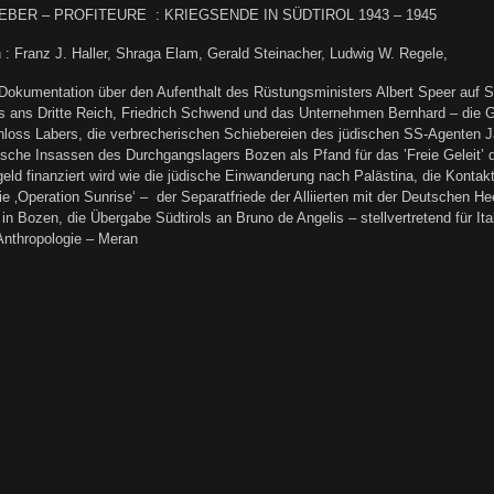
EBER – PROFITEURE : KRIEGSENDE IN SÜDTIROL 1943 – 1945
: Franz J. Haller, Shraga Elam, Gerald Steinacher, Ludwig W. Regele,
 Dokumentation über den Aufenthalt des Rüstungsministers Albert Speer auf
s ans Dritte Reich, Friedrich Schwend und das Unternehmen Bernhard – die Ge
hloss Labers, die verbrecherischen Schiebereien des jüdischen SS-Agenten 
ische Insassen des Durchgangslagers Bozen als Pfand für das ’Freie Geleit’ d
eld finanziert wird wie die jüdische Einwanderung nach Palästina, die Kontak
ie ‚Operation Sunrise‘ – der Separatfriede der Alliierten mit der Deutschen 
in Bozen, die Übergabe Südtirols an Bruno de Angelis – stellvertretend für It
Anthropologie – Meran