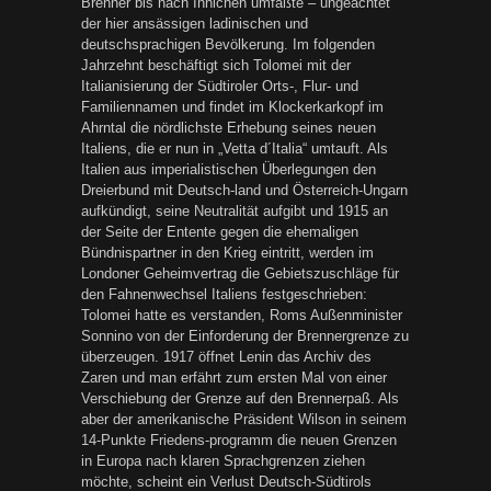
Brenner bis nach Innichen umfaßte – ungeachtet
der hier ansässigen ladinischen und
deutschsprachigen Bevölkerung. Im folgenden
Jahrzehnt beschäftigt sich Tolomei mit der
Italianisierung der Südtiroler Orts-, Flur- und
Familiennamen und findet im Klockerkarkopf im
Ahrntal die nördlichste Erhebung seines neuen
Italiens, die er nun in „Vetta d´Italia“ umtauft. Als
Italien aus imperialistischen Überlegungen den
Dreierbund mit Deutsch-land und Österreich-Ungarn
aufkündigt, seine Neutralität aufgibt und 1915 an
der Seite der Entente gegen die ehemaligen
Bündnispartner in den Krieg eintritt, werden im
Londoner Geheimvertrag die Gebietszuschläge für
den Fahnenwechsel Italiens festgeschrieben:
Tolomei hatte es verstanden, Roms Außenminister
Sonnino von der Einforderung der Brennergrenze zu
überzeugen. 1917 öffnet Lenin das Archiv des
Zaren und man erfährt zum ersten Mal von einer
Verschiebung der Grenze auf den Brennerpaß. Als
aber der amerikanische Präsident Wilson in seinem
14-Punkte Friedens-programm die neuen Grenzen
in Europa nach klaren Sprachgrenzen ziehen
möchte, scheint ein Verlust Deutsch-Südtirols