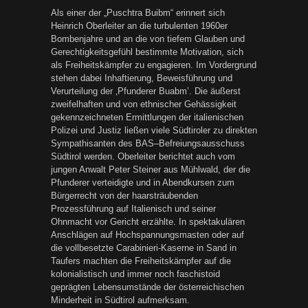
Als einer der „Puschtra Buibm“ erinnert sich
Heinrich Oberleiter an die turbulenten 1960er
Bombenjahre und an die von tiefem Glauben und
Gerechtigkeitsgefühl bestimmte Motivation, sich
als Freiheitskämpfer zu engagieren. Im Vordergrund
stehen dabei Inhaftierung, Beweisführung und
Verurteilung der ‚Pfunderer Buabm’. Die äußerst
zweifelhaften und von ethnischer Gehässigkeit
gekennzeichneten Ermittlungen der italienischen
Polizei und Justiz ließen viele Südtiroler zu direkten
Sympathisanten des BAS–Befreiungsausschuss
Südtirol werden. Oberleiter berichtet auch vom
jungen Anwalt Peter Steiner aus Mühlwald, der die
Pfunderer verteidigte und in Abendkursen zum
Bürgerrecht von der haarsträubenden
Prozessführung auf Italienisch und seiner
Ohnmacht vor Gericht erzählte. In spektakulären
Anschlägen auf Hochspannungsmasten oder auf
die vollbesetzte Carabinieri-Kaserne in Sand in
Taufers machten die Freiheitskämpfer auf die
kolonialistisch und immer noch faschistoid
geprägten Lebensumstände der österreichischen
Minderheit in Südtirol aufmerksam.