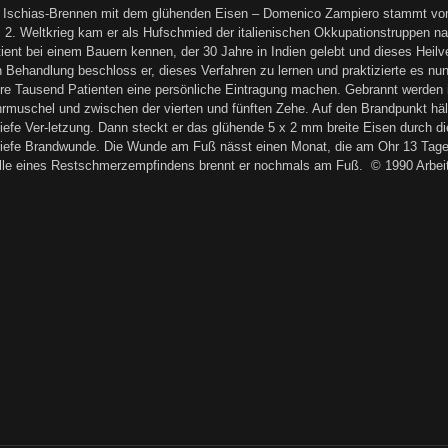
schias-Brennen mit dem glühenden Eisen – Domenico Zampiero stammt vom
 2. Weltkrieg kam er als Hufschmied der italienischen Okkupationstruppen nac
tient bei einem Bauern kennen, der 30 Jahre in Indien gelebt und dieses Heilv
en Behandlung beschloss er, dieses Verfahren zu lernen und praktizierte es nu
ere Tausend Patienten eine persönliche Eintragung machen. Gebrannt werden
rmuschel und zwischen der vierten und fünften Zehe. Auf den Brandpunkt hält
 tiefe Ver-letzung. Dann steckt er das glühende 5 x 2 mm breite Eisen durch 
tiefe Brandwunde. Die Wunde am Fuß nässt einen Monat, die am Ohr 13 Tage 
lle eines Restschmerzempfindens brennt er nochmals am Fuß. © 1990 Arbeit