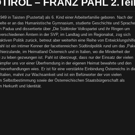
TIROL – FRANZ PAHL 2.Tei
49 in Taisten (Pustertal) als 6. Kind einer Arbeiterfamilie geboren. Nach der
elte er an das Humanistische Gymnasium, studierte Geschichte und Sprach
in Padua und dissertierte über „Die Südtiroler Volkspartei und ihr Ringen um
erschiedenen Ämtern in der SVP, im Landtag und im Regionalrat, zog sich
ktiven Politik zurück, betreut aber weiterhin eine Reihe von Entwicklungshilf
hl ist ein intimer Kenner der facettenreichen Südtirolpolitik rund um das ‚Pake
hierzulande, im Heimatland Österreich und in Italien, wo die Minderheit der
8 zu leben gezwungen ist. Pahl ist überzeugt, dass nur der Einsatz der vielen
ämpfer uns vor einer Überfremdung in der eigenen Heimat bewahrte und den
ieverhandlungen wies. Er ist für eine verstärkte Einbindung Österreichs in di
Italien, mahnt zur Wachsamkeit und ist ein Befürworter der von vielen
ten Selbstbestimmung sowie der Österreichischen Staatsbürgerschaft als
 Herkunft und Identität.