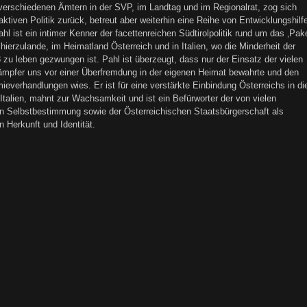
erschiedenen Ämtern in der SVP, im Landtag und im Regionalrat, zog sich
ktiven Politik zurück, betreut aber weiterhin eine Reihe von Entwicklungshilf
hl ist ein intimer Kenner der facettenreichen Südtirolpolitik rund um das ‚Pake
hierzulande, im Heimatland Österreich und in Italien, wo die Minderheit der
8 zu leben gezwungen ist. Pahl ist überzeugt, dass nur der Einsatz der vielen
ämpfer uns vor einer Überfremdung in der eigenen Heimat bewahrte und den
ieverhandlungen wies. Er ist für eine verstärkte Einbindung Österreichs in di
Italien, mahnt zur Wachsamkeit und ist ein Befürworter der von vielen
ten Selbstbestimmung sowie der Österreichischen Staatsbürgerschaft als
 Herkunft und Identität.