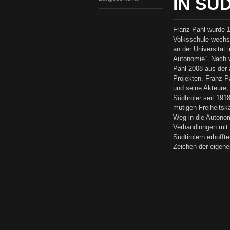
IN SÜD
Franz Pahl wurde 19
Volksschule wechs
an der Universität 
Autonomie“. Nach v
Pahl 2008 aus der a
Projekten. Franz Pa
und seine Akteure, 
Südtiroler seit 191
mutigen Freiheitsk
Weg in die Autonom
Verhandlungen mit 
Südtirolern erhoff
Zeichen der eigenen